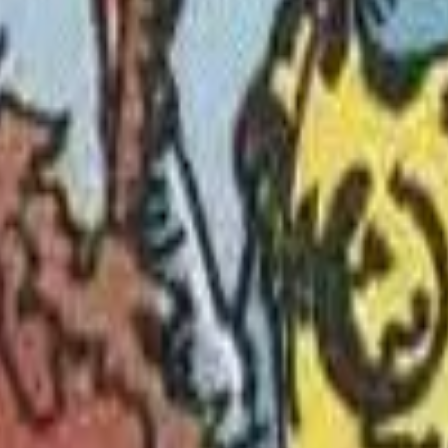
カードです。タロット
って異なる特定の象徴
ジティブな資質と導き
な課題、またはカード
ランスは、恋愛と人間
るワンドのナイトの詳
主義と現代の心理学的
ードの意味を理解する
良い決断を下すのに役