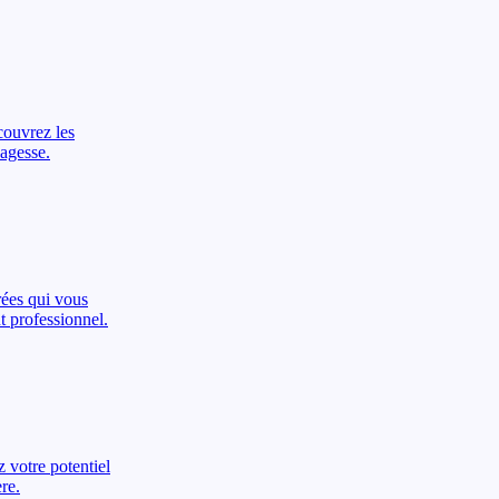
couvrez les
sagesse.
rées qui vous
t professionnel.
z votre potentiel
ère.