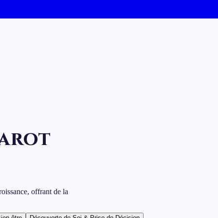
Tarot
roissance, offrant de la
ien-être
Découverte de Soi & Prise de Décision