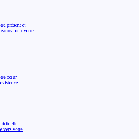
re présent et
cisions pour votre
otre cœur
existence.
irituelle,
e vers votre