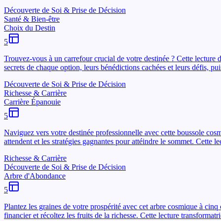
Découverte de Soi & Prise de Décision
Santé & Bien-être
Choix du Destin
5
Trouvez-vous à un carrefour crucial de votre destinée ? Cette lecture d
secrets de chaque option, leurs bénédictions cachées et leurs défis, pu
Découverte de Soi & Prise de Décision
Richesse & Carrière
Carrière Épanouie
5
Naviguez vers votre destinée professionnelle avec cette boussole cosm
attendent et les stratégies gagnantes pour attéindre le sommet. Cette l
Richesse & Carrière
Découverte de Soi & Prise de Décision
Arbre d'Abondance
5
Plantez les graines de votre prospérité avec cet arbre cosmique à cinq 
financier et récoltez les fruits de la richesse. Cette lecture transformat