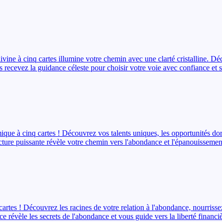
ivine à cinq cartes illumine votre chemin avec une clarté cristalline. Dé
is recevez la guidance céleste pour choisir votre voie avec confiance et 
ique à cinq cartes ! Découvrez vos talents uniques, les opportunités do
ecture puissante révèle votre chemin vers l'abondance et l'épanouissemen
cartes ! Découvrez les racines de votre relation à l'abondance, nourrisse
rice révèle les secrets de l'abondance et vous guide vers la liberté financi