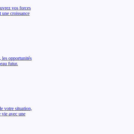
ouvrez vos forces
t une croissance
, les opportunités
eau futur.
e votre situation,
e vie avec une