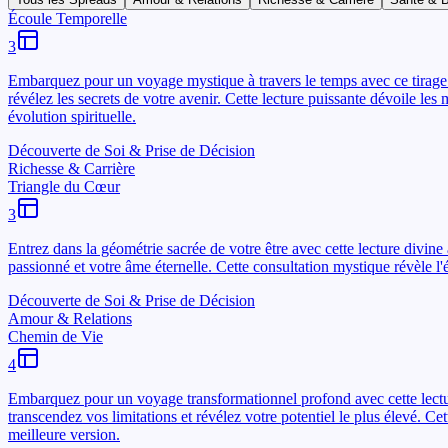
Écoule Temporelle
3
Embarquez pour un voyage mystique à travers le temps avec ce tirage 
révélez les secrets de votre avenir. Cette lecture puissante dévoile le
évolution spirituelle.
Découverte de Soi & Prise de Décision
Richesse & Carrière
Triangle du Cœur
3
Entrez dans la géométrie sacrée de votre être avec cette lecture divine à
passionné et votre âme éternelle. Cette consultation mystique révèle l
Découverte de Soi & Prise de Décision
Amour & Relations
Chemin de Vie
4
Embarquez pour un voyage transformationnel profond avec cette lecture 
transcendez vos limitations et révélez votre potentiel le plus élevé. C
meilleure version.