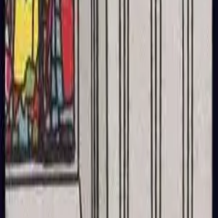
寶劍三
寶劍五