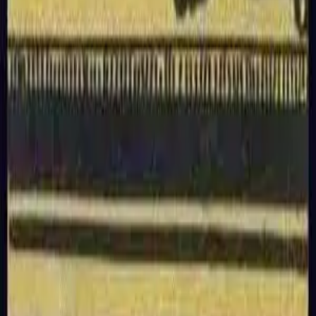
免費開始
塔羅牌含義
深入了解 78 張塔羅牌的正位與逆位解釋，掌握每張牌的
象徵意義。
探索牌義
塔羅牌陣教學
學習常見牌陣如凱爾特十字、三張牌陣等，掌握多種解牌
方式。
學習牌陣
更多AI塔羅功能