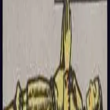
健康方面，此牌强调休息與療癒的重要性。安排睡眠、静
心、瑜伽或温和療法，讓身體有時间恢複。
↓
逆位解析
逆位塔罗牌解析
寶劍四逆位暗示你准备重返战场，或休息被迫中斷而感到
焦虑。它提醒你在行动之前确认體力與心理是否恢複，以
免過早耗尽能量。
逆位爱情意义
感情里，逆位可能意味著長期冷淡或不愿面對問題。單身
者需走出自我孤立；伴侶则要主动沟通，避免沉默成為距
离。
逆位财务意义