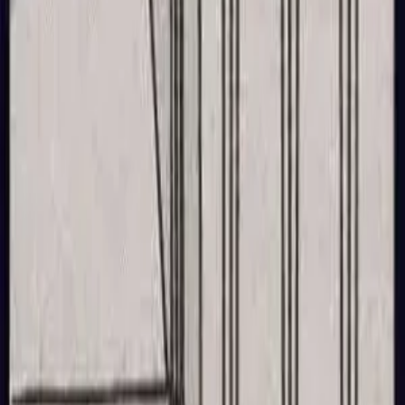
寶劍四
卡牌解讀
寶劍四提醒你在紧張纷扰之后給自己一個喘息的機會。它
标志著一种必要的放松和恢複期，透過休息來整理思绪和
重建内心的平衡，為新的挑战做好充分的準備。
正位关键词
休整、療癒、静养、冥想、恢複能量、暂時退
场
逆位关键词
重新出發、休息不足、焦虑複苏、压力堆積、
被迫行动、過度隐退
正位塔罗牌色彩
中性
逆位塔罗牌色彩
消極
↑
正位解析