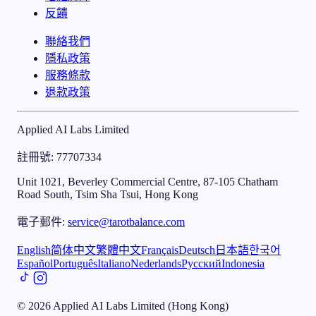
反饋
聯絡我們
隱私政策
服務條款
退款政策
Applied AI Labs Limited
註冊號
: 77707334
Unit 1021, Beverley Commercial Centre, 87-105 Chatham
Road South, Tsim Sha Tsui, Hong Kong
電子郵件
:
service@tarotbalance.com
English
简体中文
繁體中文
Français
Deutsch
日本語
한국어
Español
Português
Italiano
Nederlands
Русский
Indonesia
©
2026
Applied AI Labs Limited (Hong Kong)