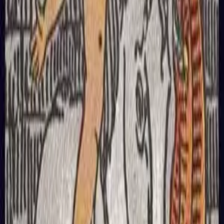
財務上，太阳逆位警告你不要因為自滿而做出不明智的決
定。這張牌提醒你需要保持警覺，不要因為成功而失去方
向。逆位的太阳也可能暗示著財務上的失败，需要重新審
視自己的財務計劃。
逆位健康意义
健康方面，太阳逆位可能暗示著忽視健康問題或缺乏警
覺。這張牌提醒你需要更加關注自己的身體狀況，不要因
為自滿而忽視健康。逆位的太阳也可能表示你在健康問題
上缺乏方向，需要重新審視自己的健康習慣。
探索更多塔羅體驗
AI塔羅占卜