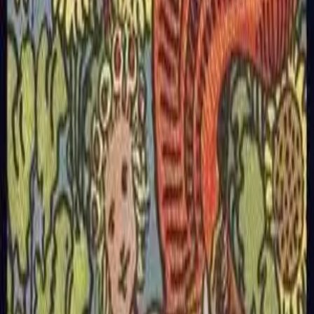
正位财务意义
財務上，太阳正位暗示著財務上的成功和滿足。這張牌鼓
勵你享受財務上的成果，相信財務上的成功會帶來快樂。
太阳也提醒你要保持積極的心態，相信財務上的機會會帶
來成功。如果你有投資計劃，現在是享受成功並抓住機會
的時候。
正位健康意义
健康方面，太阳正位鼓勵你享受健康上的成功和滿足。這
張牌暗示著通過保持積極的心態，你可以改善健康狀況。
太阳也提醒你要相信身體有自癒的能力，相信健康上的成
功會帶來快樂。如果你有健康問題，現在是保持樂觀並享
受健康的時候。
↓
逆位解析