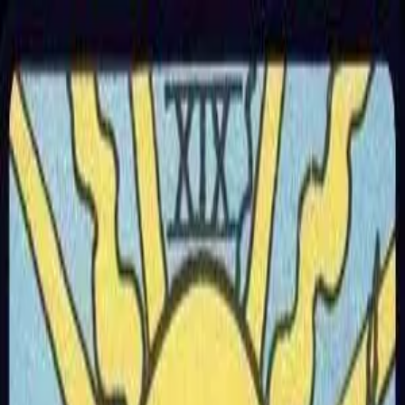
跳至主要內容