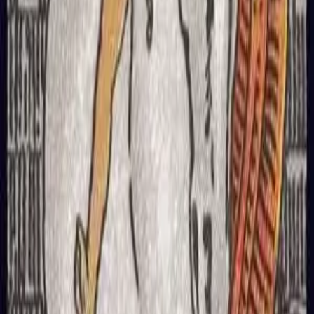
獲取由人工智慧驅動的個人化塔羅解析。選擇你的占卜
師，揭示命運的真相。
免費開始
塔羅牌含義
深入了解 78 張塔羅牌的正位與逆位解釋，掌握每張牌的
象徵意義。
探索牌義
塔羅牌陣教學
學習常見牌陣如凱爾特十字、三張牌陣等，掌握多種解牌
方式。