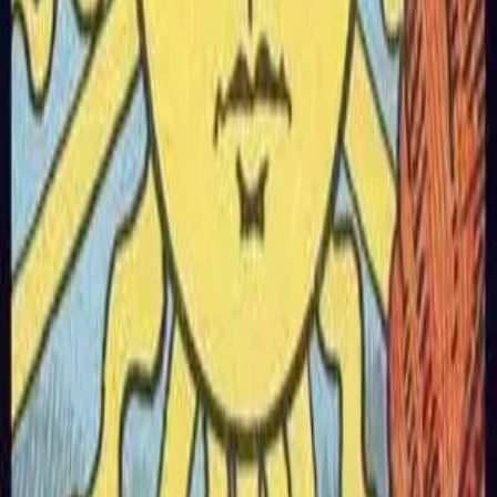
月亮
審判