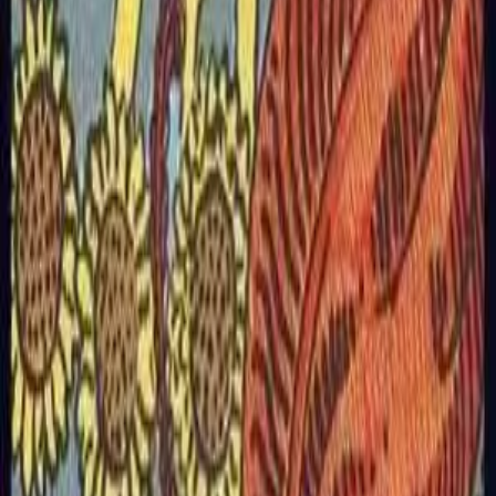
正位塔罗牌解析
太阳正位洋溢著無穷的正能量和生命力，象徵著喜悦、活
力以及成功的象徵。這張牌帶來温暖和光明，照亮你前行
的道路，並預示著丰收與圆滿的成就。太阳讓你在困境中
重獲信心與快樂。當你抽到這張牌時，它可能是在告訴
你，現在是時候享受成功和快樂，相信生活會帶來美好的
結果。太阳也代表著活力和滿足，提醒你要保持積極的心
態，享受當下的每一刻。這張牌鼓勵你相信自己的内在力
量，相信通過保持樂觀，你可以獲得成功和滿足。
正位爱情意义
在愛情中，太阳正位預示著關係中的欢樂和滿足。如果你
單身，這張牌鼓勵你保持樂觀，相信愛情會帶來快樂。對
於已有伴侶的人來說，太阳提醒你們要享受關係中的美好
時光，通過相互理解和支持來维持關係的穩定。這張牌也
暗示著關係中的成功和滿足，你們能夠从彼此那里獲得快
樂和滿足。