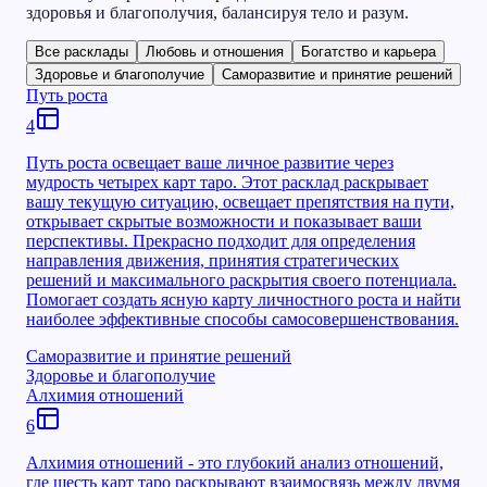
здоровья и благополучия, балансируя тело и разум.
Все расклады
Любовь и отношения
Богатство и карьера
Здоровье и благополучие
Саморазвитие и принятие решений
Путь роста
4
Путь роста освещает ваше личное развитие через
мудрость четырех карт таро. Этот расклад раскрывает
вашу текущую ситуацию, освещает препятствия на пути,
открывает скрытые возможности и показывает ваши
перспективы. Прекрасно подходит для определения
направления движения, принятия стратегических
решений и максимального раскрытия своего потенциала.
Помогает создать ясную карту личностного роста и найти
наиболее эффективные способы самосовершенствования.
Саморазвитие и принятие решений
Здоровье и благополучие
Алхимия отношений
6
Алхимия отношений - это глубокий анализ отношений,
где шесть карт таро раскрывают взаимосвязь между двумя