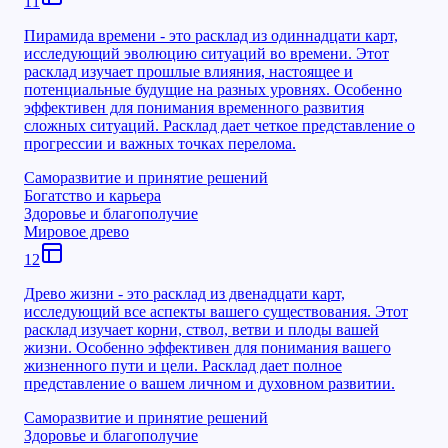
11
Пирамида времени - это расклад из одиннадцати карт,
исследующий эволюцию ситуаций во времени. Этот
расклад изучает прошлые влияния, настоящее и
потенциальные будущие на разных уровнях. Особенно
эффективен для понимания временного развития
сложных ситуаций. Расклад дает четкое представление о
прогрессии и важных точках перелома.
Саморазвитие и принятие решений
Богатство и карьера
Здоровье и благополучие
Мировое древо
12
Древо жизни - это расклад из двенадцати карт,
исследующий все аспекты вашего существования. Этот
расклад изучает корни, ствол, ветви и плоды вашей
жизни. Особенно эффективен для понимания вашего
жизненного пути и цели. Расклад дает полное
представление о вашем личном и духовном развитии.
Саморазвитие и принятие решений
Здоровье и благополучие