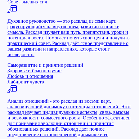
Совет высших сил
7
Духовное руководство — это расклад из семи карт,
фокусирующийся на внутреннем развитии и поиске
смысла. Расклад изучает ваш путь, препятствия, уроки и
потенциал роста. Помогает понять свои цели и получить
практический совет. Расклад даёт ясное представление о
вашем развитии и направлениях, которые стоит
исследовать.
Саморазвитие и принятие решений
Здоровье и благополучие
Любовь и отношения
Лабиринт чувств
8
Анализ отношений - это расклад из восьми карт,
анализирующий динамику и потенциал отношений. Этот
расклад изучает индивидуальные аспекты, связь, вызовы
и возможности совместного роста. Особенно эффективен
для понимания эволюции отношений и принятия
обоснованных решений. Расклад дает полное
представление о отношенческой динамике и ее