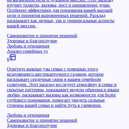
изучает таланты, вызовы, рост и направление души.
Особенно эффективен для понимания вашей высшей
цели и принятия выровненных решений. Расклад
раскрывает как личные, так и универсальные аспекты
вашей миссии.
Саморазвитие и принятие решений
Здоровье и благополучие
Любовь и отношения
Анализ семейных уз
6
Осветите важные узы семьи с помощью этого
исцеляющего шестикарточного гадания, которое
раскрывает сердечные связи в вашем семейном
созвездии. Этот расклад исследует атмосферу в семье и
скрытые паттерны, показывает модели общения и языки
любви, раскрывает вызовы как возможности для более
глубокого понимания, помогает увидеть сильные
стороны вашей семьи и найти путь к гармонии.
Любовь и отношения
Саморазвитие и принятие решений
Здоровье и благополучие