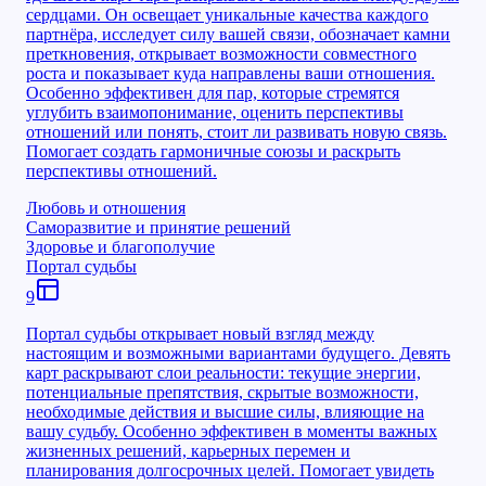
сердцами. Он освещает уникальные качества каждого
партнёра, исследует силу вашей связи, обозначает камни
преткновения, открывает возможности совместного
роста и показывает куда направлены ваши отношения.
Особенно эффективен для пар, которые стремятся
углубить взаимопонимание, оценить перспективы
отношений или понять, стоит ли развивать новую связь.
Помогает создать гармоничные союзы и раскрыть
перспективы отношений.
Любовь и отношения
Саморазвитие и принятие решений
Здоровье и благополучие
Портал судьбы
9
Портал судьбы открывает новый взгляд между
настоящим и возможными вариантами будущего. Девять
карт раскрывают слои реальности: текущие энергии,
потенциальные препятствия, скрытые возможности,
необходимые действия и высшие силы, влияющие на
вашу судьбу. Особенно эффективен в моменты важных
жизненных решений, карьерных перемен и
планирования долгосрочных целей. Помогает увидеть