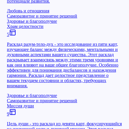
потенциале развития.
Любовь и отношения
Саморазвитие и принятие решений
Здоровье и благополучие
Храм целостности
5
Расклад разум-тело-дух - это исследование из пяти карт,
изучающее баланс между физическими, ментальными и
духовными аспектами вашего существа. Этот расклад
раскрывает взаимосвязь между этими тремя уровнями и
как они влияют на ваше общее благополучие. Особенно
эффективен для понимания дисбалансов и нахождения
гармонии. Расклад дает целостное представление о
вашем текущем состоянии и областях, требующих
внимания.
Здоровье и благополучие
Саморазвитие и принятие решений
Миссия души
9
Цель души - это расклад из девяти карт, фокусирующийся
на жизненной цели и духовной миссии. Этот расклад