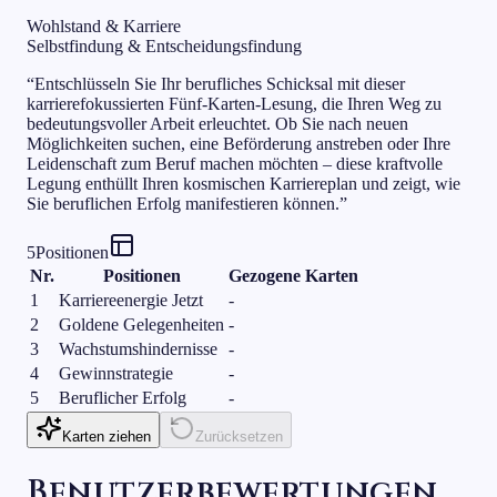
Wohlstand & Karriere
Selbstfindung & Entscheidungsfindung
“
Entschlüsseln Sie Ihr berufliches Schicksal mit dieser
karrierefokussierten Fünf-Karten-Lesung, die Ihren Weg zu
bedeutungsvoller Arbeit erleuchtet. Ob Sie nach neuen
Möglichkeiten suchen, eine Beförderung anstreben oder Ihre
Leidenschaft zum Beruf machen möchten – diese kraftvolle
Legung enthüllt Ihren kosmischen Karriereplan und zeigt, wie
Sie beruflichen Erfolg manifestieren können.
”
5
Positionen
Nr.
Positionen
Gezogene Karten
1
Karriereenergie Jetzt
-
2
Goldene Gelegenheiten
-
3
Wachstumshindernisse
-
4
Gewinnstrategie
-
5
Beruflicher Erfolg
-
Karten ziehen
Zurücksetzen
Benutzerbewertungen